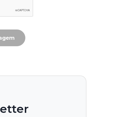
sagem
etter