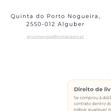
Quinta do Porto Nogueira,
2550-012 Alguber
encomendas@romanavini.pt
Direito de li
Se comprou à distân
contrato dentro do
indicar qualquer m